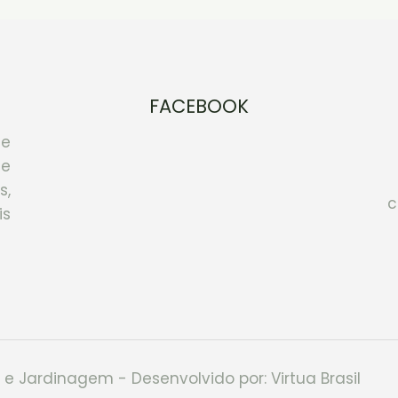
FACEBOOK
e
de
,
c
is
o e Jardinagem - Desenvolvido por:
Virtua Brasil