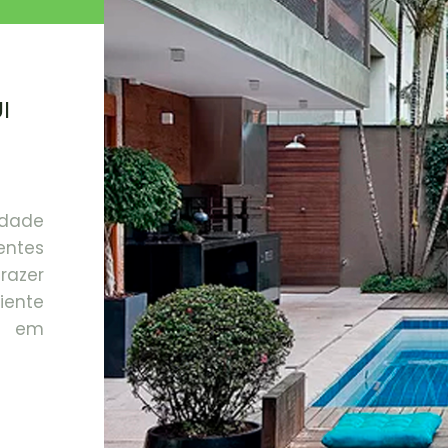
I
idade
ntes
razer
iente
ar em